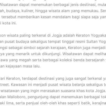
Wisatawan dapat menemukan berbagai jenis destinasi, mulai
rah, budaya, kuliner, hingga wisata alam yang memukau. S
 tersebut memberikan kesan mendalam bagi siapa saja ya
 kota ini.
ikon wisata paling terkenal di Jogja adalah
Keraton Yogyaka
an pusat budaya sekaligus tempat tinggal resmi Sultan Yog
ungsi sebagai simbol sejarah kerajaan, Keraton juga menjadi
ya yang menarik untuk dikunjungi. Wisatawan dapat melihat
 Jawa yang megah serta berbagai koleksi benda bersejarah
n kejayaan masa lalu.
ari Keraton, terdapat destinasi yang juga sangat terkenal y
treet
. Kawasan ini menjadi pusat wisata belanja sekaligus 
i wisatawan yang ingin merasakan suasana khas kota Jogja.
alan Malioboro, pengunjung dapat menemukan berbagai to
i lima, serta penjual oleh-oleh khas seperti batik, kerajin