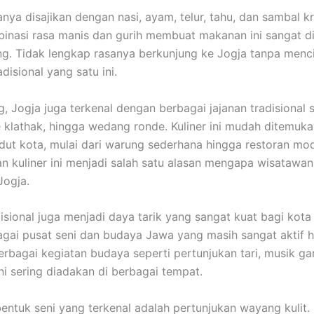
nya disajikan dengan nasi, ayam, telur, tahu, dan sambal k
inasi rasa manis dan gurih membuat makanan ini sangat d
g. Tidak lengkap rasanya berkunjung ke Jogja tanpa menci
disional yang satu ini.
g, Jogja juga terkenal dengan berbagai jajanan tradisional 
e klathak, hingga wedang ronde. Kuliner ini mudah ditemuka
dut kota, mulai dari warung sederhana hingga restoran mo
 kuliner ini menjadi salah satu alasan mengapa wisatawan 
Jogja.
isional juga menjadi daya tarik yang sangat kuat bagi kota 
agai pusat seni dan budaya Jawa yang masih sangat aktif 
erbagai kegiatan budaya seperti pertunjukan tari, musik ga
i sering diadakan di berbagai tempat.
bentuk seni yang terkenal adalah pertunjukan wayang kulit.