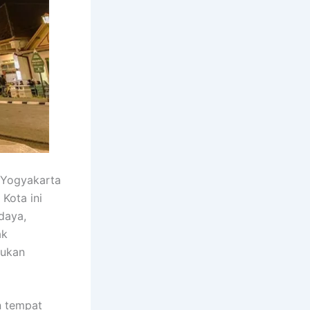
u Yogyakarta
 Kota ini
daya,
ak
dukan
n tempat