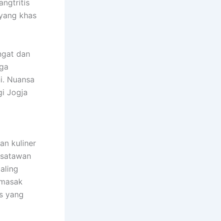
angtritis
 yang khas
ngat dan
gga
i. Nuansa
gi Jogja
an kuliner
isatawan
aling
imasak
s yang