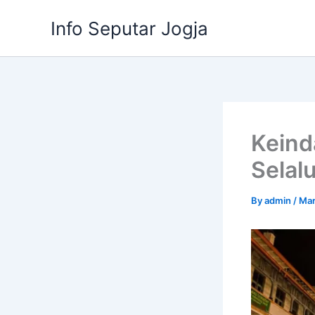
Skip
Info Seputar Jogja
to
content
Keind
Selal
By
admin
/
Mar