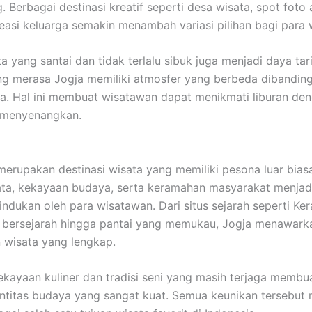
 Berbagai destinasi kreatif seperti desa wisata, spot foto 
easi keluarga semakin menambah variasi pilihan bagi para 
 yang santai dan tidak terlalu sibuk juga menjadi daya tari
g merasa Jogja memiliki atmosfer yang berbeda dibandin
ya. Hal ini membuat wisatawan dapat menikmati liburan den
 menyenangkan.
merupakan destinasi wisata yang memiliki pesona luar bias
ta, kekayaan budaya, serta keramahan masyarakat menjad
irindukan oleh para wisatawan. Dari situs sejarah seperti Ke
 bersejarah hingga pantai yang memukau, Jogja menawark
 wisata yang lengkap.
 kekayaan kuliner dan tradisi seni yang masih terjaga membu
entitas budaya yang sangat kuat. Semua keunikan tersebut