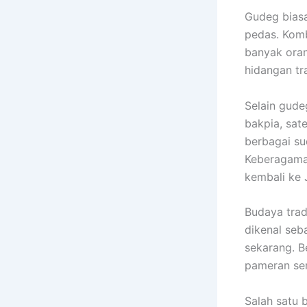
Gudeg biasa
pedas. Komb
banyak oran
hidangan tra
Selain gude
bakpia, sat
berbagai su
Keberagaman
kembali ke 
Budaya trad
dikenal seb
sekarang. B
pameran sen
Salah satu 