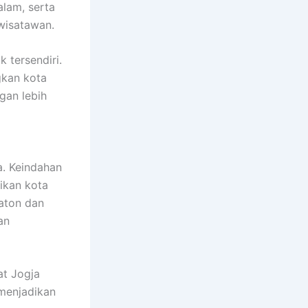
alam, serta
wisatawan.
k tersendiri.
gkan kota
gan lebih
a. Keindahan
ikan kota
raton dan
an
at Jogja
 menjadikan