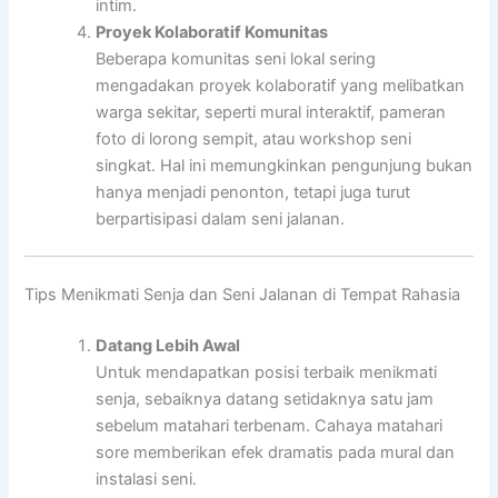
intim.
Proyek Kolaboratif Komunitas
Beberapa komunitas seni lokal sering
mengadakan proyek kolaboratif yang melibatkan
warga sekitar, seperti mural interaktif, pameran
foto di lorong sempit, atau workshop seni
singkat. Hal ini memungkinkan pengunjung bukan
hanya menjadi penonton, tetapi juga turut
berpartisipasi dalam seni jalanan.
Tips Menikmati Senja dan Seni Jalanan di Tempat Rahasia
Datang Lebih Awal
Untuk mendapatkan posisi terbaik menikmati
senja, sebaiknya datang setidaknya satu jam
sebelum matahari terbenam. Cahaya matahari
sore memberikan efek dramatis pada mural dan
instalasi seni.