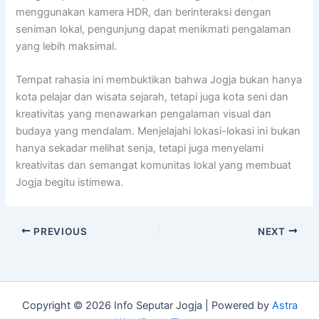
menggunakan kamera HDR, dan berinteraksi dengan
seniman lokal, pengunjung dapat menikmati pengalaman
yang lebih maksimal.
Tempat rahasia ini membuktikan bahwa Jogja bukan hanya
kota pelajar dan wisata sejarah, tetapi juga kota seni dan
kreativitas yang menawarkan pengalaman visual dan
budaya yang mendalam. Menjelajahi lokasi-lokasi ini bukan
hanya sekadar melihat senja, tetapi juga menyelami
kreativitas dan semangat komunitas lokal yang membuat
Jogja begitu istimewa.
PREVIOUS
NEXT
Copyright © 2026 Info Seputar Jogja | Powered by
Astra