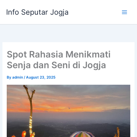
Skip
Info Seputar Jogja
to
content
Spot Rahasia Menikmati
Senja dan Seni di Jogja
By
admin
/
August 23, 2025