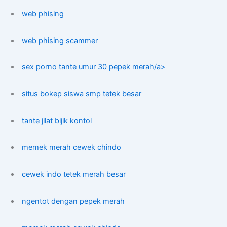
web phising
web phising scammer
sex porno tante umur 30 pepek merah/a>
situs bokep siswa smp tetek besar
tante jilat bijik kontol
memek merah cewek chindo
cewek indo tetek merah besar
ngentot dengan pepek merah