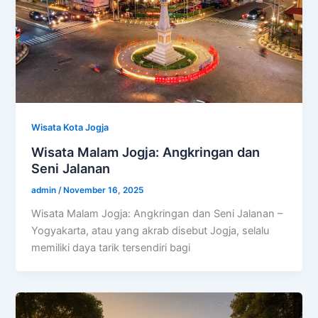
Wisata Kota Jogja
Wisata Malam Jogja: Angkringan dan
Seni Jalanan
admin
/
November 16, 2025
Wisata Malam Jogja: Angkringan dan Seni Jalanan –
Yogyakarta, atau yang akrab disebut Jogja, selalu
memiliki daya tarik tersendiri bagi