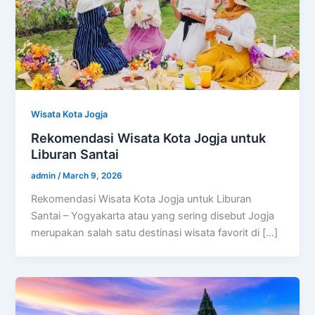
Wisata Kota Jogja
Rekomendasi Wisata Kota Jogja untuk
Liburan Santai
admin
/
March 9, 2026
Rekomendasi Wisata Kota Jogja untuk Liburan
Santai – Yogyakarta atau yang sering disebut Jogja
merupakan salah satu destinasi wisata favorit di […]