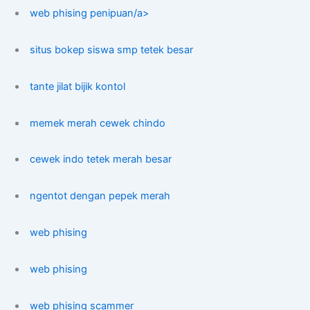
web phising penipuan/a>
situs bokep siswa smp tetek besar
tante jilat bijik kontol
memek merah cewek chindo
cewek indo tetek merah besar
ngentot dengan pepek merah
web phising
web phising
web phising scammer