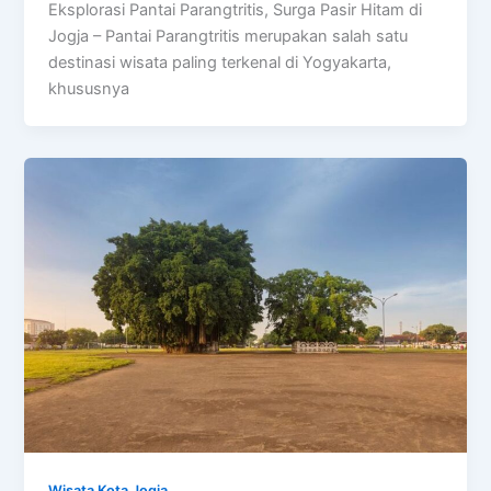
Eksplorasi Pantai Parangtritis, Surga Pasir Hitam di
Jogja – Pantai Parangtritis merupakan salah satu
destinasi wisata paling terkenal di Yogyakarta,
khususnya
Wisata Kota Jogja