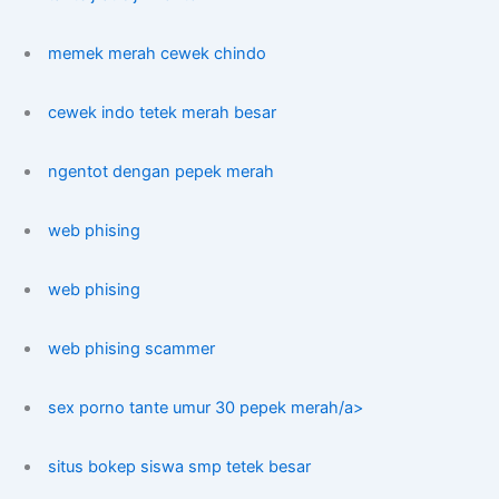
memek merah cewek chindo
cewek indo tetek merah besar
ngentot dengan pepek merah
web phising
web phising
web phising scammer
sex porno tante umur 30 pepek merah/a>
situs bokep siswa smp tetek besar