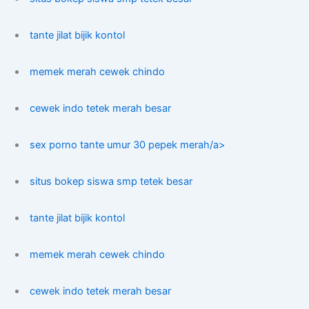
tante jilat bijik kontol
memek merah cewek chindo
cewek indo tetek merah besar
sex porno tante umur 30 pepek merah/a>
situs bokep siswa smp tetek besar
tante jilat bijik kontol
memek merah cewek chindo
cewek indo tetek merah besar