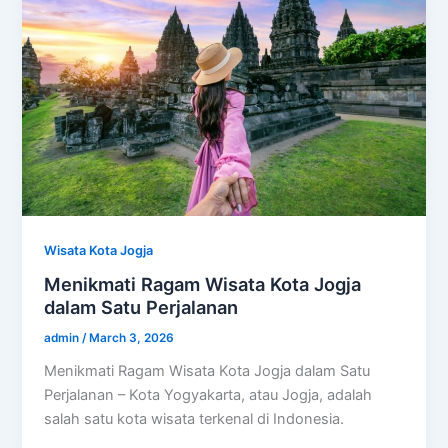
Wisata Kota Jogja
Menikmati Ragam Wisata Kota Jogja
dalam Satu Perjalanan
admin
/
March 3, 2026
Menikmati Ragam Wisata Kota Jogja dalam Satu
Perjalanan – Kota Yogyakarta, atau Jogja, adalah
salah satu kota wisata terkenal di Indonesia.