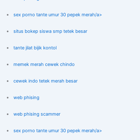
sex porno tante umur 30 pepek merah/a>
situs bokep siswa smp tetek besar
tante jilat bijik kontol
memek merah cewek chindo
cewek indo tetek merah besar
web phising
web phising scammer
sex porno tante umur 30 pepek merah/a>