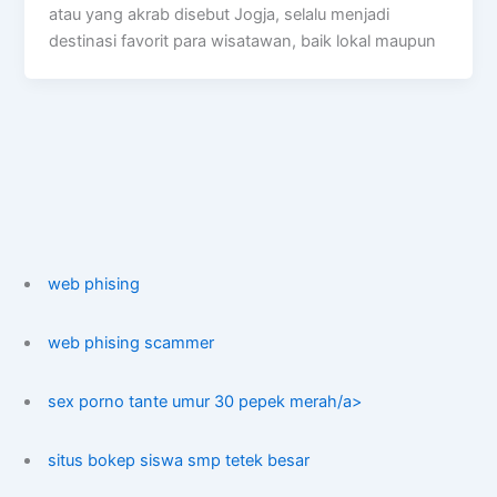
atau yang akrab disebut Jogja, selalu menjadi
destinasi favorit para wisatawan, baik lokal maupun
web phising
web phising scammer
sex porno tante umur 30 pepek merah/a>
situs bokep siswa smp tetek besar