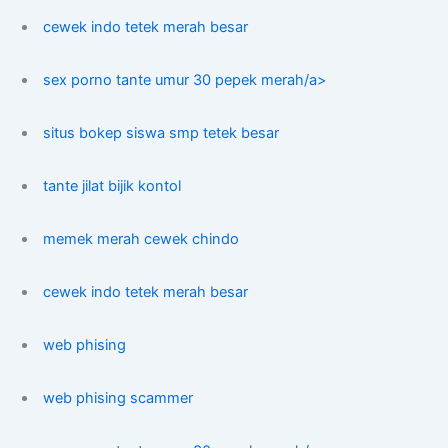
cewek indo tetek merah besar
sex porno tante umur 30 pepek merah/a>
situs bokep siswa smp tetek besar
tante jilat bijik kontol
memek merah cewek chindo
cewek indo tetek merah besar
web phising
web phising scammer