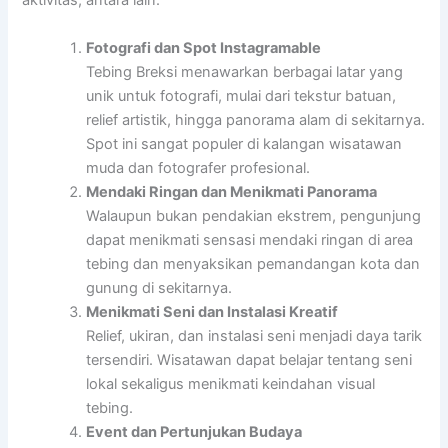
aktivitas, antara lain:
Fotografi dan Spot Instagramable
Tebing Breksi menawarkan berbagai latar yang
unik untuk fotografi, mulai dari tekstur batuan,
relief artistik, hingga panorama alam di sekitarnya.
Spot ini sangat populer di kalangan wisatawan
muda dan fotografer profesional.
Mendaki Ringan dan Menikmati Panorama
Walaupun bukan pendakian ekstrem, pengunjung
dapat menikmati sensasi mendaki ringan di area
tebing dan menyaksikan pemandangan kota dan
gunung di sekitarnya.
Menikmati Seni dan Instalasi Kreatif
Relief, ukiran, dan instalasi seni menjadi daya tarik
tersendiri. Wisatawan dapat belajar tentang seni
lokal sekaligus menikmati keindahan visual
tebing.
Event dan Pertunjukan Budaya