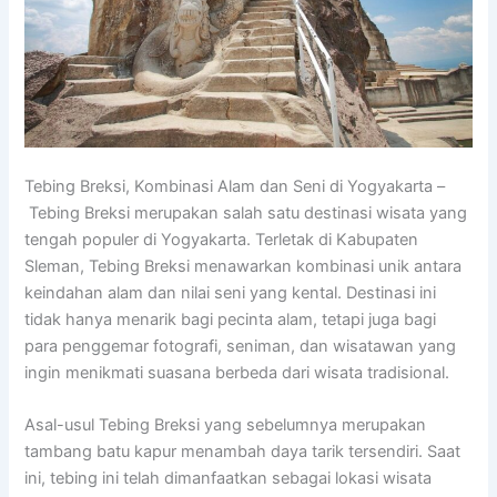
Tebing Breksi, Kombinasi Alam dan Seni di Yogyakarta –
Tebing Breksi merupakan salah satu destinasi wisata yang
tengah populer di Yogyakarta. Terletak di Kabupaten
Sleman, Tebing Breksi menawarkan kombinasi unik antara
keindahan alam dan nilai seni yang kental. Destinasi ini
tidak hanya menarik bagi pecinta alam, tetapi juga bagi
para penggemar fotografi, seniman, dan wisatawan yang
ingin menikmati suasana berbeda dari wisata tradisional.
Asal-usul Tebing Breksi yang sebelumnya merupakan
tambang batu kapur menambah daya tarik tersendiri. Saat
ini, tebing ini telah dimanfaatkan sebagai lokasi wisata