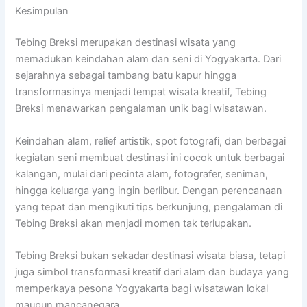
Kesimpulan
Tebing Breksi merupakan destinasi wisata yang
memadukan keindahan alam dan seni di Yogyakarta. Dari
sejarahnya sebagai tambang batu kapur hingga
transformasinya menjadi tempat wisata kreatif, Tebing
Breksi menawarkan pengalaman unik bagi wisatawan.
Keindahan alam, relief artistik, spot fotografi, dan berbagai
kegiatan seni membuat destinasi ini cocok untuk berbagai
kalangan, mulai dari pecinta alam, fotografer, seniman,
hingga keluarga yang ingin berlibur. Dengan perencanaan
yang tepat dan mengikuti tips berkunjung, pengalaman di
Tebing Breksi akan menjadi momen tak terlupakan.
Tebing Breksi bukan sekadar destinasi wisata biasa, tetapi
juga simbol transformasi kreatif dari alam dan budaya yang
memperkaya pesona Yogyakarta bagi wisatawan lokal
maupun mancanegara.