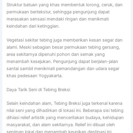
Struktur batuan yang khas membentuk lorong, ceruk, dan
permukaan bertekstur, sehingga pengunjung dapat
merasakan sensasi mendaki ringan dan menikmati
keindahan dari ketinggian.
Vegetasi sekitar tebing juga memberikan kesan segar dan
alami. Meski sebagian besar permukaan tebing gersang,
area sekitarnya dipenuhi pohon dan semak yang
menambah kesejukan. Pengunjung dapat berjalan-jalan
santai sambil menikmati pemandangan dan udara segar
khas pedesaan Yogyakarta.
Daya Tarik Seni di Tebing Breksi
Selain keindahan alam, Tebing Breksi juga terkenal karena
nilai seni yang dihadirkan di lokasi ini. Beberapa sisi tebing
dihiasi relief artistik yang menceritakan budaya, kehidupan
masyarakat, dan alam sekitarnya. Relief ini dibuat oleh
seniman lokal dan menambah keunikan destinasi ini.