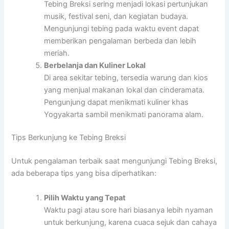
Tebing Breksi sering menjadi lokasi pertunjukan
musik, festival seni, dan kegiatan budaya.
Mengunjungi tebing pada waktu event dapat
memberikan pengalaman berbeda dan lebih
meriah.
Berbelanja dan Kuliner Lokal
Di area sekitar tebing, tersedia warung dan kios
yang menjual makanan lokal dan cinderamata.
Pengunjung dapat menikmati kuliner khas
Yogyakarta sambil menikmati panorama alam.
Tips Berkunjung ke Tebing Breksi
Untuk pengalaman terbaik saat mengunjungi Tebing Breksi,
ada beberapa tips yang bisa diperhatikan:
Pilih Waktu yang Tepat
Waktu pagi atau sore hari biasanya lebih nyaman
untuk berkunjung, karena cuaca sejuk dan cahaya