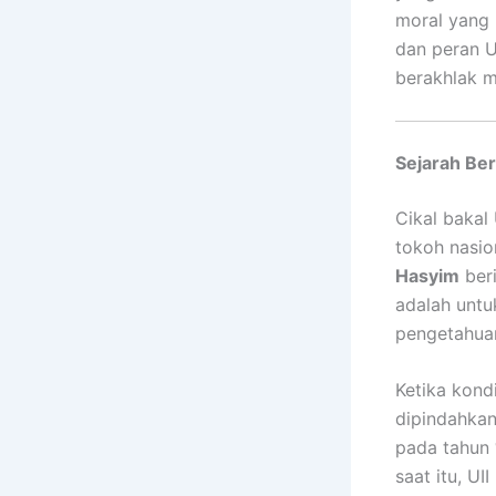
moral yang m
dan peran U
berakhlak m
Sejarah Ber
Cikal bakal
tokoh nasio
Hasyim
beri
adalah untu
pengetahuan
Ketika kondi
dipindahkan
pada tahun
saat itu, UI