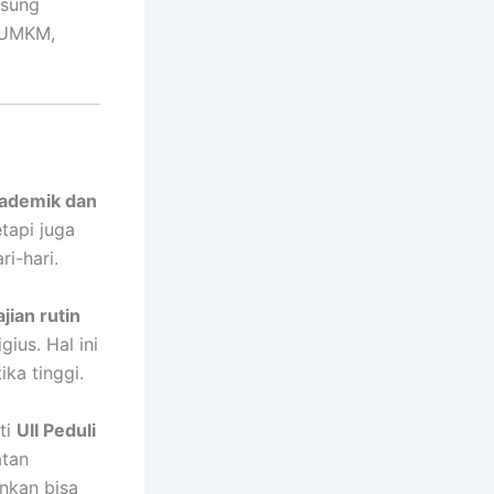
gsung
 UMKM,
kademik dan
tapi juga
i-hari.
ian rutin
ius. Hal ini
ika tinggi.
rti
UII Peduli
atan
inkan bisa