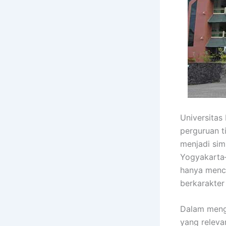
Universitas 
perguruan t
menjadi si
Yogyakarta—
hanya mence
berkarakter
Dalam mengh
yang releva