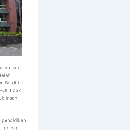
salah satu
telah
am
. Berdiri di
UII tidak
uk insan
 pendidikan
-prinsip