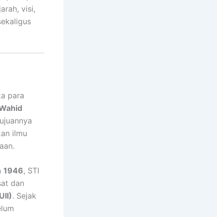
rah, visi,
ekaligus
ka para
 Wahid
Tujuannya
an ilmu
aan.
n
1946
, STI
sat dan
UII)
. Sejak
elum