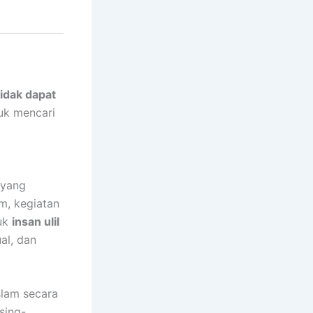
idak dapat
uk mencari
 yang
um, kegiatan
tuk
insan ulil
al, dan
slam secara
sing-