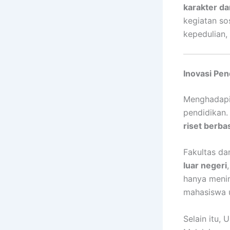
karakter d
kegiatan so
kepedulian,
Inovasi Pend
Menghadapi e
pendidikan
riset berba
Fakultas da
luar negeri
hanya meni
mahasiswa 
Selain itu,