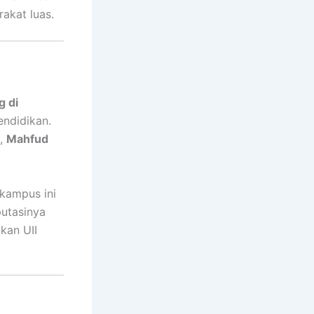
akat luas.
g di
endidikan.
,
Mahfud
kampus ini
utasinya
kan UII