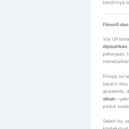
berdirinya 
Filosofi dan
Visi UII be
dipisahkan.
pekerjaan, 
menebarkan
Prinsip ini
berarti ilm
akademik, 
albab
—yakni
peduli sosial
Selain itu,
kontekstua