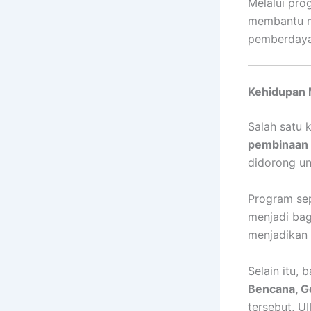
Melalui pro
membantu m
pemberdayaa
Kehidupan M
Salah satu 
pembinaan s
didorong un
Program se
menjadi bag
menjadikan 
Selain itu, 
Bencana, G
tersebut, U