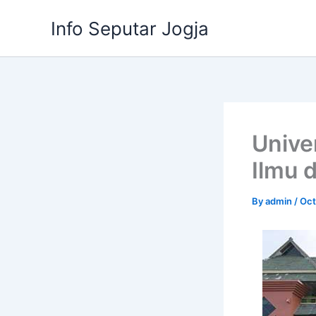
Skip
Info Seputar Jogja
to
content
Unive
Ilmu d
By
admin
/
Oct