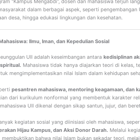
gram “Kampus Mengabdi”, dosen dan mahasiswa terjun lan
asyarakat dalam berbagai aspek, seperti pengembangan
n desa, hingga edukasi lingkungan dan kesehatan.
ahasiswa: Ilmu, Iman, dan Kepedulian Sosial
keunggulan UII adalah keseimbangan antara
kedisiplinan a
piritual.
Mahasiswa tidak hanya diajarkan teori di kelas, te
tuk mengimplementasikan nilai Islam dalam kehidupan sehar
perti
pesantren mahasiswa, mentoring keagamaan, dan kaj
ian dari kurikulum nonformal yang membentuk karakter relig
mahasiswa UII dikenal dengan sikap santun, jujur, dan beret
banyak kegiatan sosial yang diinisiasi oleh mahasiswa, sepe
erakan Hijau Kampus, dan Aksi Donor Darah.
Melalui kegi
II membuktikan bahwa nilai Islam bukan sekadar teori, mela