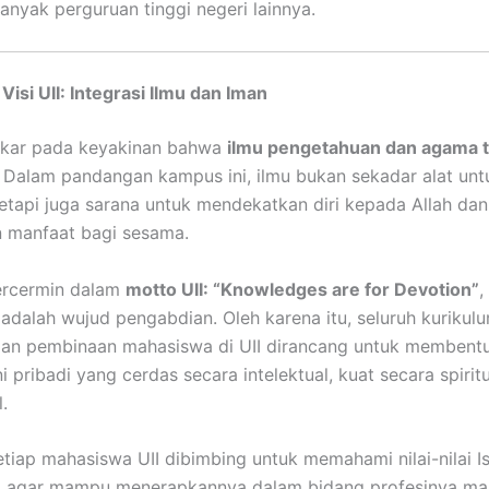
banyak perguruan tinggi negeri lainnya.
 Visi UII: Integrasi Ilmu dan Iman
rakar pada keyakinan bahwa
ilmu pengetahuan dan agama t
Dalam pandangan kampus ini, ilmu bukan sekadar alat unt
tetapi juga sarana untuk mendekatkan diri kepada Allah dan
 manfaat bagi sesama.
 tercermin dalam
motto UII: “Knowledges are for Devotion”
,
u adalah wujud pengabdian. Oleh karena itu, seluruh kurikul
dan pembinaan mahasiswa di UII dirancang untuk memben
 pribadi yang cerdas secara intelektual, kuat secara spiritu
.
 setiap mahasiswa UII dibimbing untuk memahami nilai-nilai I
l, agar mampu menerapkannya dalam bidang profesinya ma