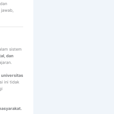
 dan
 jawab,
dalam sistem
al, dan
jaran.
 universitas
i ini tidak
gi
asyarakat.