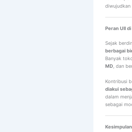
diwujudkan
Peran UII d
Sejak berdir
berbagai b
Banyak toko
MD
, dan be
Kontribusi 
diakui seba
dalam menja
sebagai mod
Kesimpulan