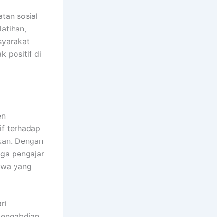
atan sosial
atihan,
syarakat
 positif di
en
if terhadap
kan. Dengan
aga pengajar
iswa yang
ri
 pengabdian