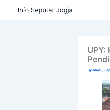
Skip
Info Seputar Jogja
to
content
UPY: 
Pendi
By
admin
/
Sep