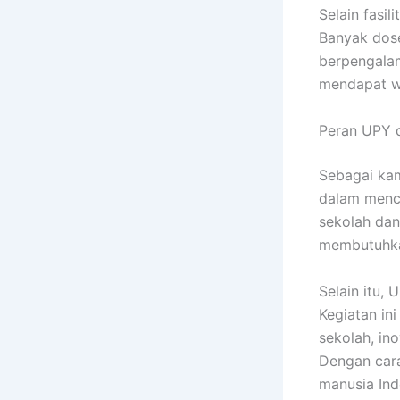
Selain fasil
Banyak dose
berpengalam
mendapat wa
Peran UPY d
Sebagai kam
dalam mence
sekolah dan
membutuhkan
Selain itu,
Kegiatan in
sekolah, in
Dengan cara
manusia Ind