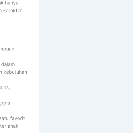
ak hanya
a karakter
ampuan
i dalam
n kebutuhan
ains,
ggris
satu favorit
er anak.