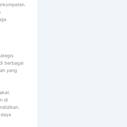
berkompeten.
h
uga
ategis
di berbagai
rah yang
akat.
n di
ndidikan.
 daya