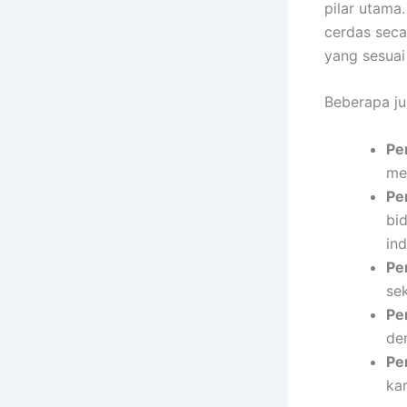
pilar utama
cerdas seca
yang sesuai
Beberapa ju
Pe
me
Pe
bi
ind
Pe
se
Pe
de
Pe
ka