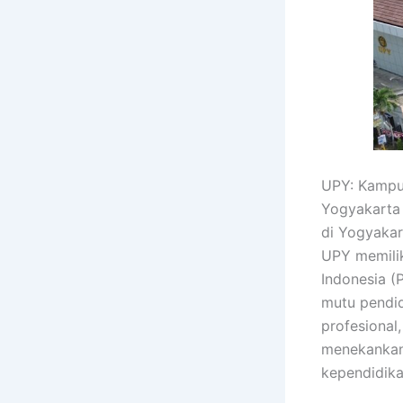
UPY: Kampus
Yogyakarta 
di Yogyakar
UPY memilik
Indonesia (
mutu pendid
profesional
menekankan 
kependidik