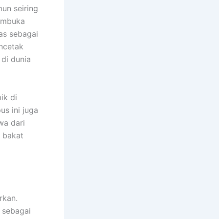
un seiring
membuka
has sebagai
ncetak
di dunia
ik di
s ini juga
wa dari
n bakat
rkan.
 sebagai