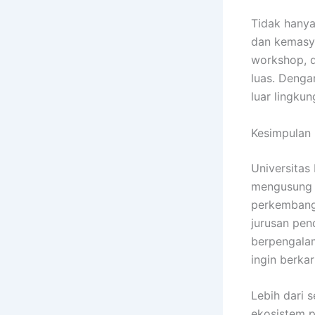
Tidak hanya
dan kemasy
workshop, d
luas. Denga
luar lingku
Kesimpulan
Universitas
mengusung v
perkembang
jurusan pen
berpengalam
ingin berkar
Lebih dari 
ekosistem p