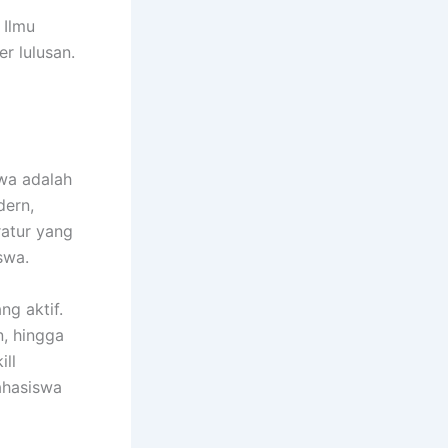
 Ilmu
r lulusan.
wa adalah
dern,
ratur yang
swa.
g aktif.
n, hingga
ll
ahasiswa