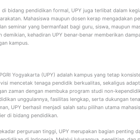
 di bidang pendidikan formal, UPY juga terlibat dalam kegi
arakatan. Mahasiswa maupun dosen kerap mengadakan pel
an seminar yang bermanfaat bagi guru, siswa, maupun ma
n demikian, kehadiran UPY benar-benar memberikan dampak
ngan kampus.
 PGRI Yogyakarta (UPY) adalah kampus yang tetap konsist
isi mencetak tenaga pendidik berkualitas, sekaligus adapt
an zaman dengan membuka program studi non-kependidi
didikan unggulannya, fasilitas lengkap, serta dukungan ten
an, UPY berhasil menjadi salah satu pilihan utama mahas
ier di bidang pendidikan.
sekadar perguruan tinggi, UPY merupakan bagian penting da
endidikan di Indonesia. Melalui lulusannya, penelitian, dan