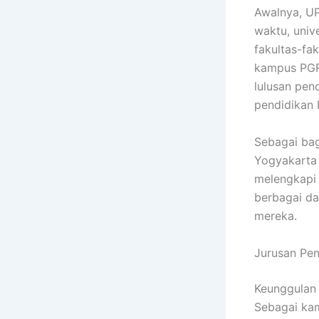
Awalnya, UP
waktu, univ
fakultas-fa
kampus PGRI
lulusan pen
pendidikan 
Sebagai bag
Yogyakarta 
melengkapi 
berbagai da
mereka.
Jurusan Pen
Keunggulan 
Sebagai ka