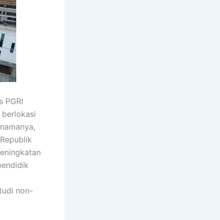
s PGRI
 berlokasi
i namanya,
 Republik
peningkatan
pendidik
tudi non-