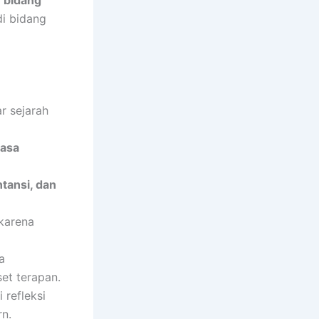
a
bidang
di bidang
r sejarah
hasa
tansi, dan
 karena
a
set terapan.
refleksi
n.