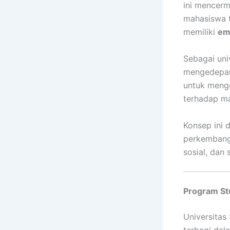
ini mencer
mahasiswa t
memiliki
em
Sebagai uni
mengedepa
untuk mengen
terhadap ma
Konsep ini 
perkembanga
sosial, dan s
Program Stu
Universita