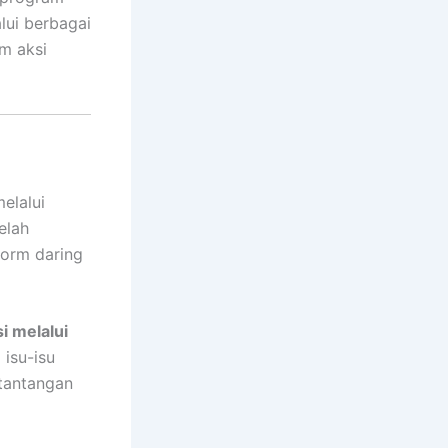
lui berbagai
am aksi
elalui
elah
form daring
i melalui
 isu-isu
 tantangan