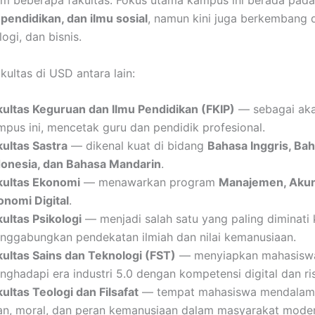
am beberapa fakultas. Fokus utama kampus ini berada pad
pendidikan, dan ilmu sosial
, namun kini juga berkembang 
logi, dan bisnis.
kultas di USD antara lain:
kultas Keguruan dan Ilmu Pendidikan (FKIP)
— sebagai aka
mpus ini, mencetak guru dan pendidik profesional.
kultas Sastra
— dikenal kuat di bidang
Bahasa Inggris, Ba
donesia, dan Bahasa Mandarin
.
kultas Ekonomi
— menawarkan program
Manajemen, Akun
onomi Digital
.
kultas Psikologi
— menjadi salah satu yang paling diminati
nggabungkan pendekatan ilmiah dan nilai kemanusiaan.
kultas Sains dan Teknologi (FST)
— menyiapkan mahasisw
nghadapi era industri 5.0 dengan kompetensi digital dan ri
ultas Teologi dan Filsafat
— tempat mahasiswa mendalami 
an, moral, dan peran kemanusiaan dalam masyarakat moder