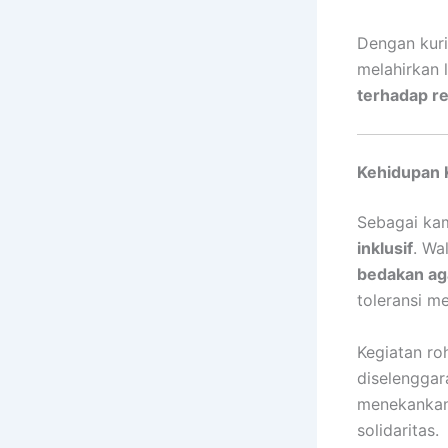
Dengan kuri
melahirkan 
terhadap re
Kehidupan K
Sebagai ka
inklusif
. Wa
bedakan ag
toleransi me
Kegiatan ro
diselenggar
menekankan
solidaritas.