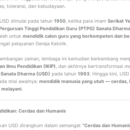
tas, toleransi, dan kebudayaan.
 USD dimulai pada tahun
1950
, ketika para imam
Serikat Y
Perguruan Tinggi Pendidikan Guru (PTPG) Sanata Dharm
alah untuk
mendidik calon guru yang berkompeten dan ber
ngat pelayanan Gereja Katolik.
rkembangan zaman, lembaga ini kemudian berkembang men
n Ilmu Pendidikan (IKIP)
, dan akhirnya bertransformasi m
s Sanata Dharma (USD)
pada tahun
1993
. Hingga kini, USD
ada misi awalnya:
mendidik manusia yang utuh — cerdas, 
 melayani
.
ndidikan: Cerdas dan Humanis
dikan USD dirangkum dalam semangat
“Cerdas dan Humani