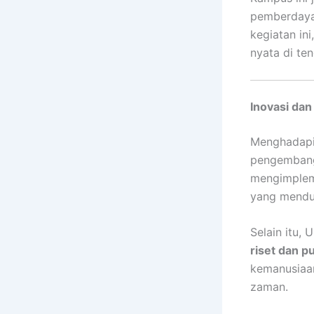
pemberdayaa
kegiatan in
nyata di te
Inovasi dan
Menghadapi 
pengemba
mengimple
yang mendu
Selain itu
riset dan pu
kemanusiaan
zaman.