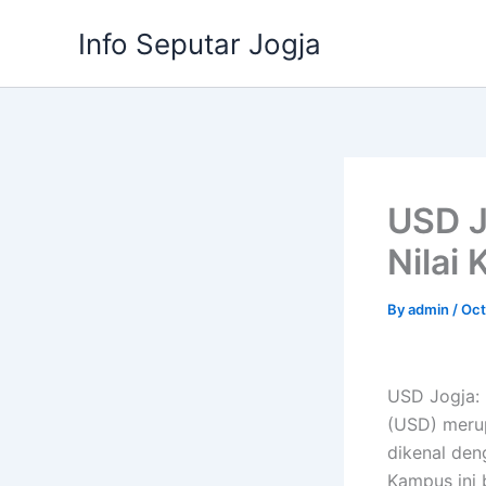
Skip
Info Seputar Jogja
to
content
USD J
Nilai 
By
admin
/
Oct
USD Jogja: 
(USD) merup
dikenal de
Kampus ini 