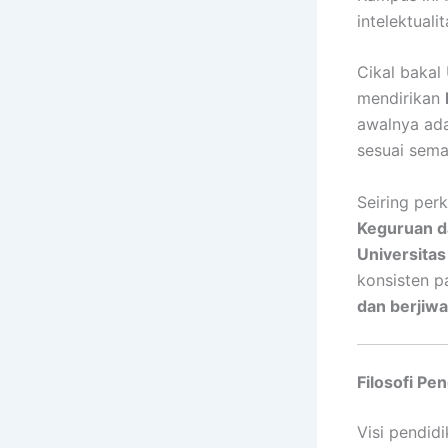
intelektuali
Cikal bakal
mendirikan
awalnya ad
sesuai sema
Seiring pe
Keguruan da
Universita
konsisten p
dan berjiwa
Filosofi Pe
Visi pendi