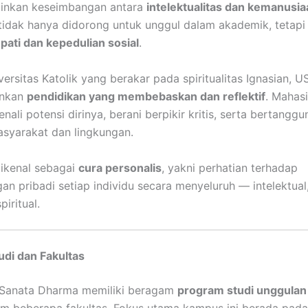
minkan keseimbangan antara
intelektualitas dan kemanusia
idak hanya didorong untuk unggul dalam akademik, tetapi 
pati dan kepedulian sosial
.
versitas Katolik yang berakar pada spiritualitas Ignasian, U
nkan
pendidikan yang membebaskan dan reflektif
. Mahas
ali potensi dirinya, berani berpikir kritis, serta bertangg
syarakat dan lingkungan.
dikenal sebagai
cura personalis
, yakni perhatian terhadap
n pribadi setiap individu secara menyeluruh — intelektual
piritual.
di dan Fakultas
s Sanata Dharma memiliki beragam
program studi unggulan