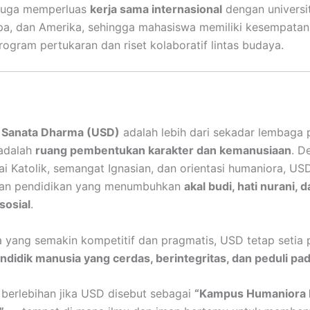
 juga memperluas
kerja sama internasional
dengan universit
opa, dan Amerika, sehingga mahasiswa memiliki kesempatan
rogram pertukaran dan riset kolaboratif lintas budaya.
s Sanata Dharma (USD)
adalah lebih dari sekadar lembaga 
 adalah
ruang pembentukan karakter dan kemanusiaan
. D
lai Katolik, semangat Ignasian, dan orientasi humaniora, US
an pendidikan yang menumbuhkan
akal budi, hati nurani, 
sosial
.
 yang semakin kompetitif dan pragmatis, USD tetap setia
didik manusia yang cerdas, berintegritas, dan peduli p
 berlebihan jika USD disebut sebagai
“Kampus Humaniora 