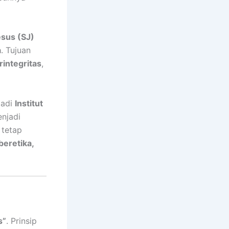
esus (SJ)
a
. Tujuan
integritas
,
jadi
Institut
enjadi
 tetap
beretika,
s”
. Prinsip