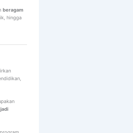
eh
beragam
tik, hingga
irkan
endidikan,
rupakan
jadi
i program