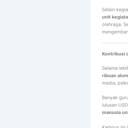
Selain kegi
unit kegia
olahraga. S
mengembangk
Kontribusi 
Selama lebi
ribuan alum
media, psiko
Banyak guru,
lulusan US
manusia un
Kampus ini 