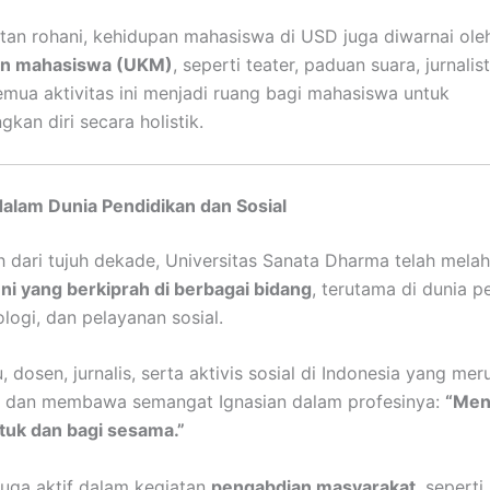
atan rohani, kehidupan mahasiswa di USD juga diwarnai ol
tan mahasiswa (UKM)
, seperti teater, paduan suara, jurnalis
emua aktivitas ini menjadi ruang bagi mahasiswa untuk
an diri secara holistik.
dalam Dunia Pendidikan dan Sosial
h dari tujuh dekade, Universitas Sanata Dharma telah melah
ni yang berkiprah di berbagai bidang
, terutama di dunia p
logi, dan pelayanan sosial.
 dosen, jurnalis, serta aktivis sosial di Indonesia yang me
D dan membawa semangat Ignasian dalam profesinya:
“Men
tuk dan bagi sesama.”
juga aktif dalam kegiatan
pengabdian masyarakat
, sepert