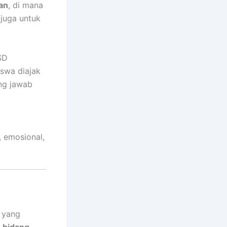
an
, di mana
juga untuk
SD
iswa diajak
ung jawab
, emosional,
yang