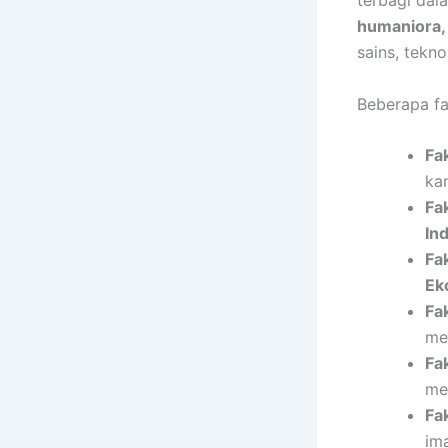
terbagi dal
humaniora, 
sains, tekno
Beberapa fa
Fa
ka
Fa
In
Fa
Ek
Fa
me
Fa
me
Fak
im