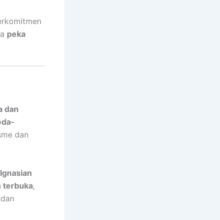
berkomitmen
ga
peka
a dan
eda-
isme dan
Ignasian
n terbuka
,
 dan