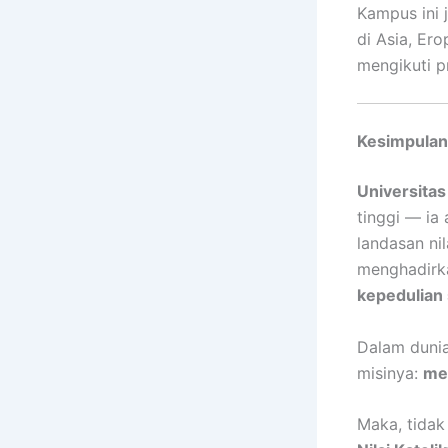
Kampus ini
di Asia, Er
mengikuti p
Kesimpulan
Universita
tinggi — ia
landasan ni
menghadirk
kepedulian 
Dalam dunia
misinya:
men
Maka, tidak